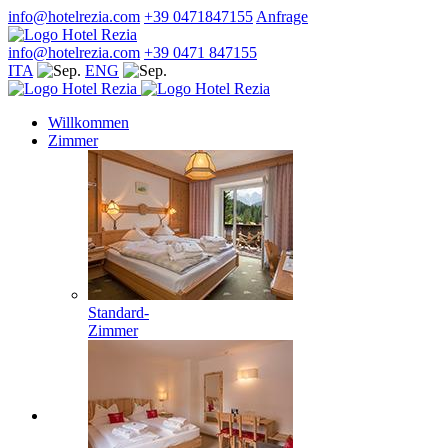
info@hotelrezia.com
+39 0471847155
Anfrage
info@hotelrezia.com
+39 0471 847155
ITA
ENG
Willkommen
Zimmer
Standard-
Zimmer