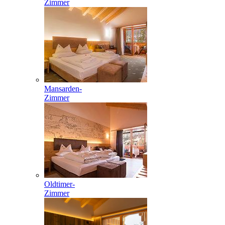
Zimmer
Mansarden-
Zimmer
Oldtimer-
Zimmer