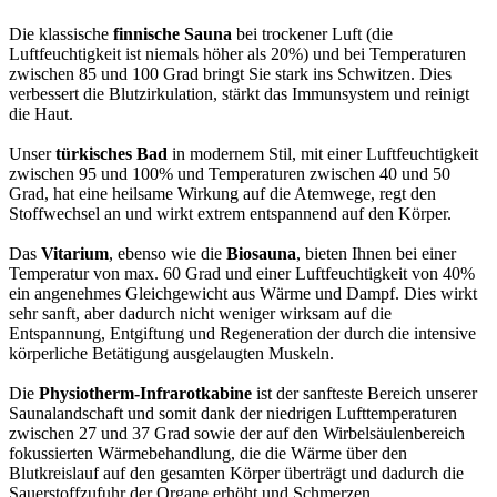
Die klassische
finnische Sauna
bei trockener Luft (die
Luftfeuchtigkeit ist niemals höher als 20%) und bei Temperaturen
zwischen 85 und 100 Grad bringt Sie stark ins Schwitzen. Dies
verbessert die Blutzirkulation, stärkt das Immunsystem und reinigt
die Haut.
Unser
türkisches Bad
in modernem Stil, mit einer Luftfeuchtigkeit
zwischen 95 und 100% und Temperaturen zwischen 40 und 50
Grad, hat eine heilsame Wirkung auf die Atemwege, regt den
Stoffwechsel an und wirkt extrem entspannend auf den Körper.
Das
Vitarium
, ebenso wie die
Biosauna
, bieten Ihnen bei einer
Temperatur von max. 60 Grad und einer Luftfeuchtigkeit von 40%
ein angenehmes Gleichgewicht aus Wärme und Dampf. Dies wirkt
sehr sanft, aber dadurch nicht weniger wirksam auf die
Entspannung, Entgiftung und Regeneration der durch die intensive
körperliche Betätigung ausgelaugten Muskeln.
Die
Physiotherm-Infrarotkabine
ist der sanfteste Bereich unserer
Saunalandschaft und somit dank der niedrigen Lufttemperaturen
zwischen 27 und 37 Grad sowie der auf den Wirbelsäulenbereich
fokussierten Wärmebehandlung, die die Wärme über den
Blutkreislauf auf den gesamten Körper überträgt und dadurch die
Sauerstoffzufuhr der Organe erhöht und Schmerzen