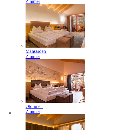
Zimmer
Mansarden-
Zimmer
Oldtimer-
Zimmer