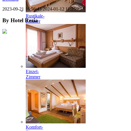
2023-09-21 16:56:43
2024-01-12 11:25:25
Rustikale-
By
Hotel Rezia
Zimmer
Einzel-
Zimmer
Komfort-