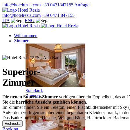
info@hotelrezia.com
+39 0471847155
Anfrage
info@hotelrezia.com
+39 0471 847155
ITA
ENG
Willkommen
Zimmer
Superior-
Zimmer
Standard-
Zimmer
Die
neuen Superior-Zimmer
verfügen über ein Doppelbett, das auf
Sie die
herrliche Aussicht genießen können
.
Im Zimmer finden Sie ein Telefon, einen Flachbildfernseher mit Sk
Außerdem verfügen sie über einen begehbaren Kleiderschrank, in dem
Das Badezimmer hat Dusche, WC und Bidet, Haartrockner. Bademante
Richiesta
Booking