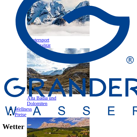
Wintersport
und Vitalität
Alta Badia und
Dolomiten
Wellness
Preise
Wetter