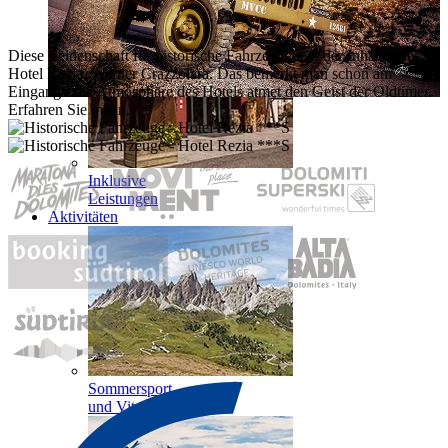
Kulinarik
Diese Leidenschaft für historische Fahrzeuge teilt der Inhaber des
Hotel Rezia, Werner Crazzolara. Das bemerkt man schon am
Eingang - die Atmosphäre des Hotels atmet den Geist der Oldtimer.
Erfahren Sie mehr...
Inklusive
Leistungen
Aktivitäten
Sommersport
und Vitalität