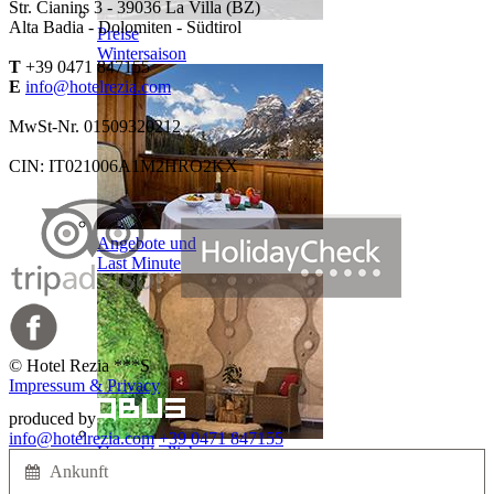
Str. Cianins 3 -
39036
La Villa (BZ)
Alta Badia - Dolomiten - Südtirol
Preise
Wintersaison
T
+39 0471 847155
E
info@hotelrezia.com
MwSt-Nr. 01509320212
CIN: IT021006A1M2HRO2KX
Angebote und
Last Minute
©
Hotel Rezia ***S
Impressum & Privacy
produced by
info@hotelrezia.com
+39 0471 847155
Unverbindliche
Anfrage