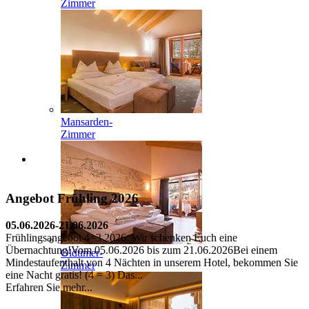
Zimmer
Mansarden-
Zimmer
Angebot Frühling 2026
05.06.2026-21.06.2026
Frühlingsangebot 4=3 2026: Wir schenken Euch eine
Übernachtung!Vom 05.06.2026 bis zum 21.06.2026Bei einem
Oldtimer-
Mindestaufenthalt von 4 Nächten in unserem Hotel, bekommen Sie
Zimmer
eine Nacht gratis! (4 = 3) Das...
Erfahren Sie mehr...