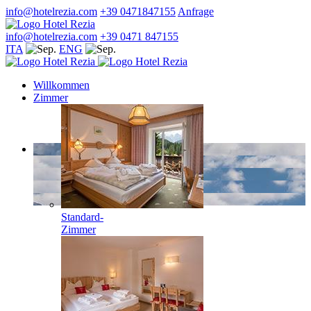
info@hotelrezia.com
+39 0471847155
Anfrage
info@hotelrezia.com
+39 0471 847155
ITA
ENG
Willkommen
Zimmer
Standard-
Zimmer