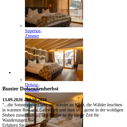
Superior-
Zimmer
Deluxe-
Bunter Dolomitenherbst
Zimmer
13.09.2026 - 04.10.2026
"...die Sonne verliert langsam wieder an Kraft, die Wälder leuchten
in warmen Rot- und Gelbtönen und man sitzt gerne in der wohligen
Stuben zusammen...."Der Herbst ist die ideale Zeit für
Wanderungen und...
Erfahren Sie mehr...