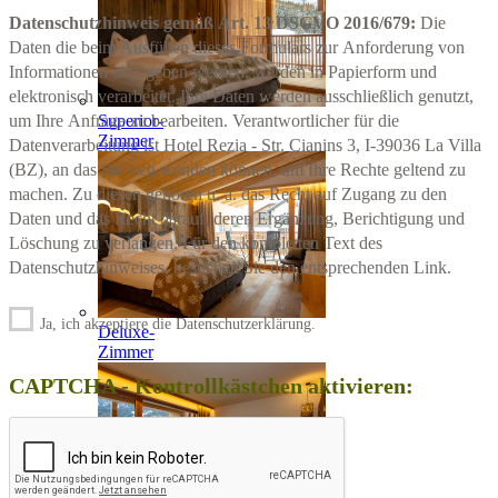
Datenschutzhinweis gemäß Art. 13 DSGVO 2016/679:
Die
Daten die beim Ausfüllen dieses Formulars zur Anforderung von
Informationen angegeben werden, werden in Papierform und
elektronisch verarbeitet. Ihre Daten werden ausschließlich genutzt,
um Ihre Anfrage zu bearbeiten. Verantwortlicher für die
Superior-
Zimmer
Datenverarbeitung ist Hotel Rezia - Str. Cianins 3, I-39036 La Villa
(BZ), an das Sie sich wenden können, um Ihre Rechte geltend zu
machen. Zu diesen gehören u. a. das Recht auf Zugang zu den
Daten und das Recht darauf, deren Ergänzung, Berichtigung und
Löschung zu verlangen. Für den kompletten Text des
Datenschutzhinweises, besuchen Sie den entsprechenden Link.
Ja, ich akzeptiere die Datenschutzerklärung.
Deluxe-
Zimmer
CAPTCHA - Kontrollkästchen aktivieren: