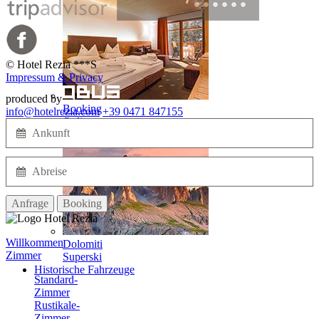
©
Hotel Rezia ***S
Impressum & Privacy
produced by
Booking
info@hotelrezia.com
+39 0471 847155
Online
Anfrage
Booking
Willkommen
Dolomiti
Zimmer
Superski
Historische Fahrzeuge
Standard-
Zimmer
Rustikale-
Zimmer