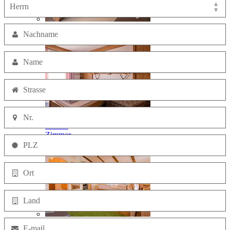
Rustikale-
Zimmer
Einzel-
Zimmer
Komfort-