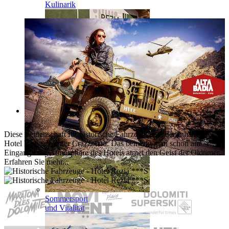
Kulinarik
Inklusive
Leistungen
Aktivitäten
Diese Leidenschaft für historische Fahrzeuge teilt der Inhaber des
Hotel Rezia, Werner Crazzolara. Das bemerkt man schon am
Eingang - die Atmosphäre des Hotels atmet den Geist der Oldtimer.
Erfahren Sie mehr...
Sommersport
und Vitalität