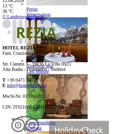
12.08.2026
13 °C
Preise
36 °C
Wintersaison
© Landeswetterdienst
HOTEL REZIA ***S
Fam. Crazzolara
Str. Cianins 3 -
39036
La Villa (BZ)
Angebote und
Alta Badia - Dolomiten - Südtirol
Last Minute
T
+39 0471 847155
E
info@hotelrezia.com
MwSt-Nr. 01509320212
CIN: IT021006A1M2HRO2KX
Unverbindliche
Anfrage