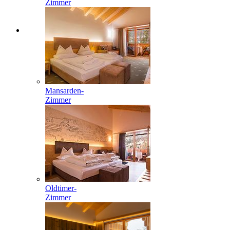
Zimmer
Mansarden-
Zimmer
Oldtimer-
Zimmer