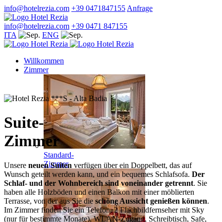
info@hotelrezia.com
+39 0471847155
Anfrage
info@hotelrezia.com
+39 0471 847155
ITA
ENG
Willkommen
Zimmer
Suite-
Zimmer
Standard-
Zimmer
Unsere
neuen Suiten
verfügen über ein Doppelbett, das auf
Wunsch geteilt werden kann, und ein bequemes Schlafsofa.
Der
Schlaf- und der Wohnbereich sind voneinander getrennt
. Sie
haben alle Holzböden und einen Balkon mit einer möblierten
Terrasse, von der aus Sie die
schöne Aussicht genießen können
.
Im Zimmer finden Sie ein Telefon, 2 Flachbildfernseher mit Sky
(nur für bestimmte Monate), WLAN-Zugang, Schreibtisch, Safe,