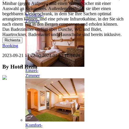
Minibar (gegen Aufpreis) und einen Wasserkocher mit einer
Auswahl an Kräutertees. Außerdem verfügen sie über einen
begehbaren Kleiderschrank, in dem Sie Ihre Sachen optimal
Rustikale-
arrangieren können, und eine private Infrarotkabine, in der Sie sich
Zimmer
nach einem Tag in den Bergen entspannen und erholen können.
Das Badezimmer verfügt über Dusche, WC und Bidet,
Haartrockner, Bademantel und Hausschuhe sind bereits inklusive.
Richiesta
Booking
2023-09-21 17:22:50
2024-01-12 11:34:29
By
Hotel Rezia
Einzel-
Zimmer
Komfort-