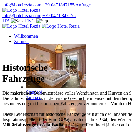
info@hotelrezia.com
+39 0471847155
Anfrage
info@hotelrezia.com
+39 0471 847155
ITA
ENG
Willkommen
Zimmer
Historische
Fahrzeuge
Standard-
Die malerischen Dolomitenpässe voller Wendungen und Kurven an Steil
Zimmer
Die ladinischen Täler, in denen die Geschichte intensiv mit dem heuti
besonders eng mit historischen Fahrzeugen verbunden ist. Vor dem Hinte
Diese Leidenschaft für historische Fahrzeuge teilt auch der Inhaber
Inspirationsquelle ist der Ford GPW aus dem Jahre 1944, den Werner 
Militärfahrzeuge in Alta Badia
ist. Das Treffen findet jährlich auf 