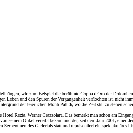
hängen, wie zum Beispiel die berühmte Coppa d'Oro der Dolomiten und 
gen Leben und den Spuren der Vergangenheit verflochten ist, nicht imme
rgrund der feierlichen Monti Pallidi, wo die Zeit still zu stehen schei
 des Hotel Rezia, Werner Crazzolara. Das bemerkt man schon am Eingan
von seinem Onkel vererbt bekam und der, seit dem Jahr 2001, einer de
den Serpentinen des Gadertals statt und repräsentiert ein spektakuläres