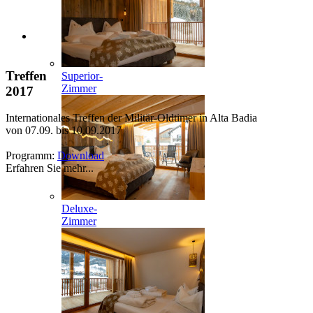
Treffen
Superior-
Zimmer
2017
Internationales Treffen der Militär-Oldtimer in Alta Badia
von 07.09. bis 10.09.2017
Programm:
Download
Erfahren Sie mehr...
Deluxe-
Zimmer