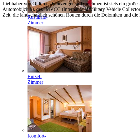
Liebhaber von Oldtimer-Fahrzeugen aufzunehmen ist stets ein großes 
Automobilclub), des IMVCC (International Military Vehicle Collecto
Zeit, die landschaftlich schönen Routen durch die Dolomiten und die
Rustikale-
Zimmer
Einzel-
Zimmer
Komfort-