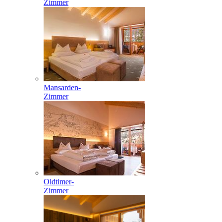
Zimmer
Mansarden-
Zimmer
Oldtimer-
Zimmer