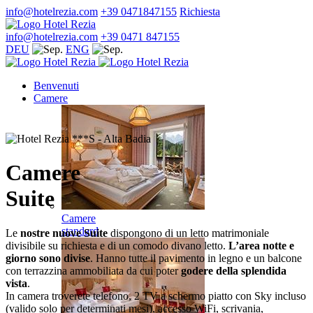
info@hotelrezia.com
+39 0471847155
Richiesta
info@hotelrezia.com
+39 0471 847155
DEU
ENG
Benvenuti
Camere
Camere
Suite
Camere
standard
Le
nostre nuove Suite
dispongono di un letto matrimoniale
divisibile su richiesta e di un comodo divano letto.
L’area notte e
giorno sono divise
. Hanno tutte il pavimento in legno e un balcone
con terrazzina ammobiliata da cui poter
godere della splendida
vista
.
In camera troverete telefono, 2 TV a schermo piatto con Sky incluso
(valido solo per determinati mesi), accesso WiFi, scrivania,