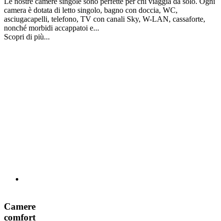
Le nostre camere singole sono perfette per chi viaggia da solo. Ogni
camera è dotata di letto singolo, bagno con doccia, WC,
asciugacapelli, telefono, TV con canali Sky, W-LAN, cassaforte,
nonché morbidi accappatoi e...
Scopri di più...
Camere
comfort