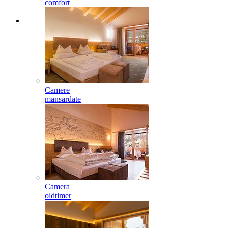
comfort
Camere
mansardate
Camera
oldtimer