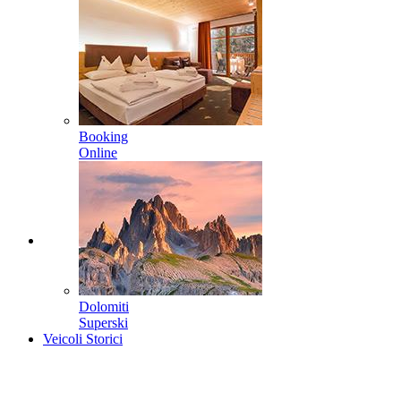
Booking
Online
Dolomiti
Superski
Veicoli Storici