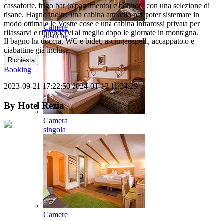
cassaforte, frigo bar (a pagamento) e bollitore con una selezione di
tisane. Hanno inoltre una cabina armadio per poter sistemare in
modo ottimale le Vostre cose e una cabina infrarossi privata per
Camere
rilassarvi e riprendervi al meglio dopo le giornate in montagna.
rustiche
Il bagno ha doccia, WC e bidet, asciugacapelli, accappatoio e
ciabattine giá incluse
Richiesta
Booking
2023-09-21 17:22:50
2024-01-12 11:34:29
By
Hotel Rezia
Camera
singola
Camere