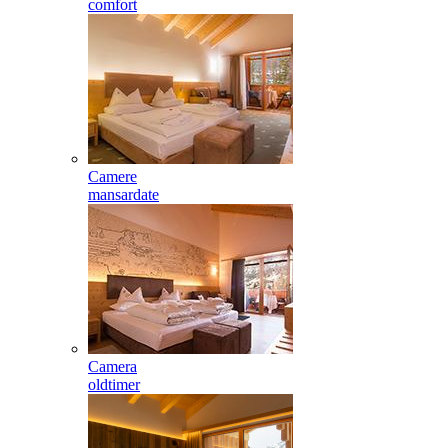
comfort
Camere
mansardate
Camera
oldtimer