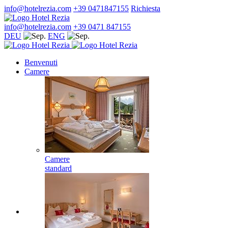
info@hotelrezia.com
+39 0471847155
Richiesta
info@hotelrezia.com
+39 0471 847155
DEU
ENG
Benvenuti
Camere
Camere
standard