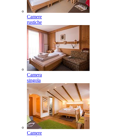
Camere
rustiche
Camera
singola
Camere