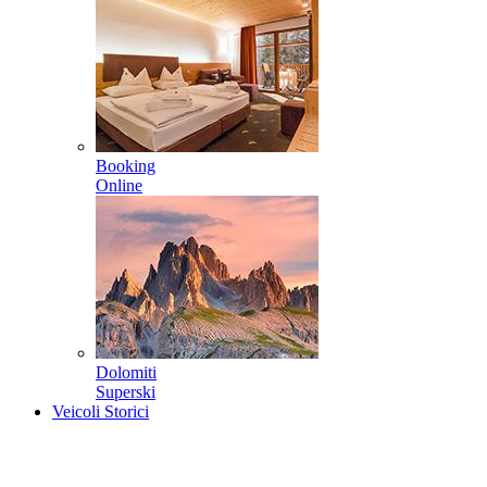
Booking
Online
Dolomiti
Superski
Veicoli Storici