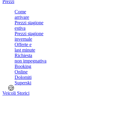
Prezzi
Come
arrivare
Prezzi stagione
estiva
Prezzi stagione
invernale
Offerte e
last minute
Richiesta
non impegnativa
Booking
Online
Dolomiti
Superski
🍪
Veicoli Storici