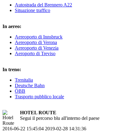
Autostrada del Brennero A22
Situazione traffico
In aereo:
Aereoporto di Innsbruck
Aereoporto di Verona
Aereoporto di Venezia
Aeroporto di Treviso
In treno:
Trenitalia
Deutsche Bahn
ÖBB
Trasporto pubblico locale
HOTEL ROUTE
Segui il percorso blu all'interno del paese
2016-06-22 15:45:04
2019-02-28 14:31:36