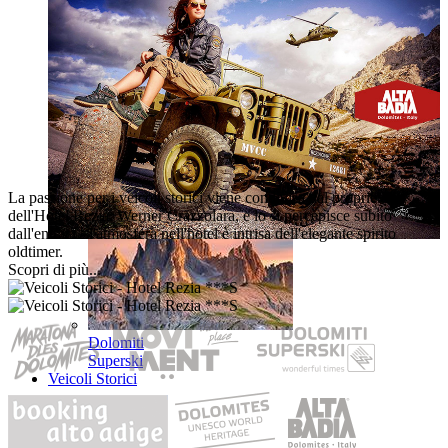
Booking
Online
La passione per i veicoli storici viene condivisa dal proprietario
dell'Hotel Rezia, Werner Crazzolara, e lo si percepisce subito
dall'entrata - l'atmosfera nell'hotel è intrisa dell'elegante spirito
oldtimer.
Scopri di più...
Dolomiti
Superski
Veicoli Storici