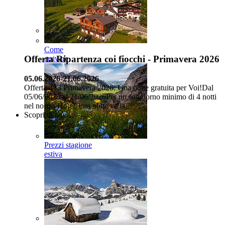
Come
Offerta Ripartenza coi fiocchi - Primavera 2026
arrivare
05.06.2026-21.06.2026
Offerta 4=3 Primavera 2026: Una notte gratuita per Voi!Dal
05/06/2026 al 21/06/2026Per un soggiorno minimo di 4 notti
nel nostro Hotel, una notte ve la...
Scopri di più...
Prezzi stagione
estiva