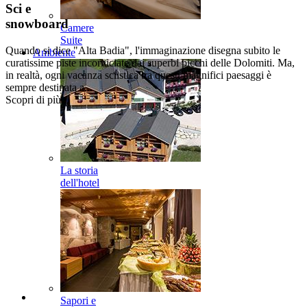
Sci e
snowboard
Camere
Suite
Quando si dice "Alta Badia", l'immaginazione disegna subito le
Ambiente
curatissime piste incorniciate dai superbi picchi delle Dolomiti. Ma,
in realtà, ogni vacanza sciistica tra questi magnifici paesaggi è
sempre destinata a...
Scopri di più...
La storia
dell'hotel
Sapori e