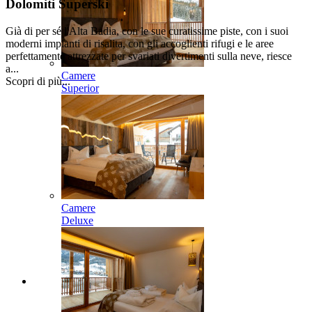
Dolomiti Superski
Già di per sé l'Alta Badia, con le sue curatissime piste, con i suoi
moderni impianti di risalita, con gli accoglienti rifugi e le aree
perfettamente attrezzate per svariati divertimenti sulla neve, riesce
a...
Camere
Scopri di più...
Superior
Camere
Deluxe