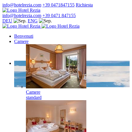
info@hotelrezia.com
+39 0471847155
Richiesta
info@hotelrezia.com
+39 0471 847155
DEU
ENG
Benvenuti
Camere
Camere
standard