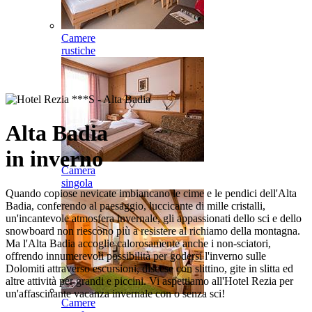
Camere
rustiche
Alta Badia
in inverno
Camera
singola
Quando copiose nevicate imbiancano le cime e le pendici dell'Alta
Badia, conferendo al paesaggio, luccicante di mille cristalli,
un'incantevole atmosfera invernale, gli appassionati dello sci e dello
snowboard non riescono più a resistere al richiamo della montagna.
Ma l'Alta Badia accoglie calorosamente anche i non-sciatori,
offrendo innumerevoli possibilità per godersi l'inverno sulle
Dolomiti attraverso escursioni, discese con slittino, gite in slitta ed
altre attività per grandi e piccini. Vi aspettiamo all'Hotel Rezia per
un'affascinante vacanza invernale con o senza sci!
Camere