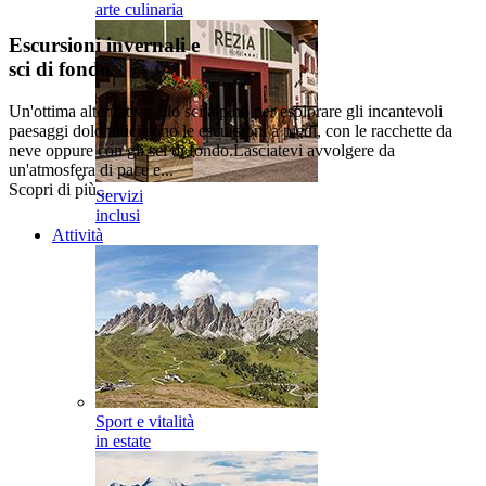
arte culinaria
Escursioni invernali e
sci di fondo
Un'ottima alternativa allo sci alpino per esplorare gli incantevoli
paesaggi dolomitici sono le escursioni a piedi, con le racchette da
neve oppure con gli sci di fondo.Lasciatevi avvolgere da
un'atmosfera di pace e...
Scopri di più...
Servizi
inclusi
Attività
Sport e vitalità
in estate