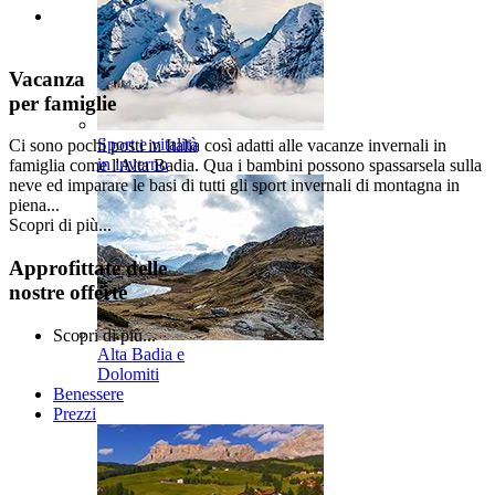
Vacanza
per famiglie
Sport e vitalità
Ci sono pochi posti in Italia così adatti alle vacanze invernali in
in inverno
famiglia come l'Alta Badia. Qua i bambini possono spassarsela sulla
neve ed imparare le basi di tutti gli sport invernali di montagna in
piena...
Scopri di più...
Approfittate delle
nostre offerte
Scopri di più...
Alta Badia e
Dolomiti
Benessere
Prezzi