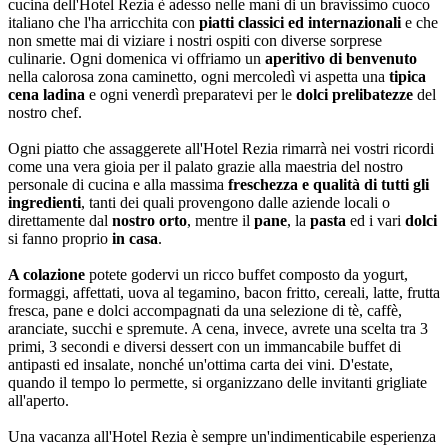
cucina dell'Hotel Rezia è adesso nelle mani di un bravissimo cuoco
italiano che l'ha arricchita con
piatti classici ed internazionali
e che
non smette mai di viziare i nostri ospiti con diverse sorprese
culinarie. Ogni domenica vi offriamo un
aperitivo di benvenuto
nella calorosa zona caminetto, ogni mercoledì vi aspetta una
tipica
cena ladina
e ogni venerdì preparatevi per le
dolci prelibatezze
del
nostro chef.
Ogni piatto che assaggerete all'Hotel Rezia rimarrà nei vostri ricordi
come una vera gioia per il palato grazie alla maestria del nostro
personale di cucina e alla massima
freschezza e qualità di tutti gli
ingredienti
, tanti dei quali provengono dalle aziende locali o
direttamente dal
nostro orto
, mentre il
pane
, la
pasta
ed i vari
dolci
si fanno proprio
in casa
.
A colazione
potete godervi un ricco buffet composto da yogurt,
formaggi, affettati, uova al tegamino, bacon fritto, cereali, latte, frutta
fresca, pane e dolci accompagnati da una selezione di tè, caffè,
aranciate, succhi e spremute. A cena, invece, avrete una scelta tra 3
primi, 3 secondi e diversi dessert con un immancabile buffet di
antipasti ed insalate, nonché un'ottima carta dei vini. D'estate,
quando il tempo lo permette, si organizzano delle invitanti grigliate
all'aperto.
Una vacanza all'Hotel Rezia è sempre un'indimenticabile esperienza