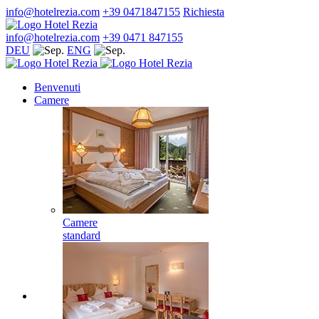
info@hotelrezia.com
+39 0471847155
Richiesta
info@hotelrezia.com
+39 0471 847155
DEU
ENG
Benvenuti
Camere
Camere
standard