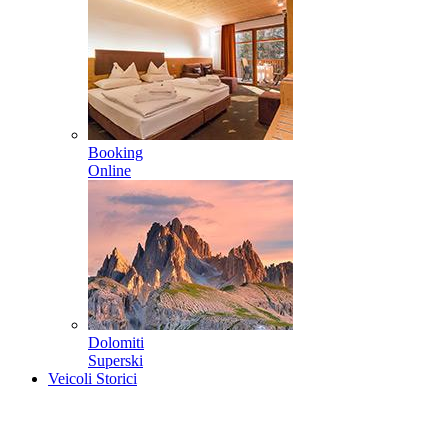
Booking
Online
Dolomiti
Superski
Veicoli Storici