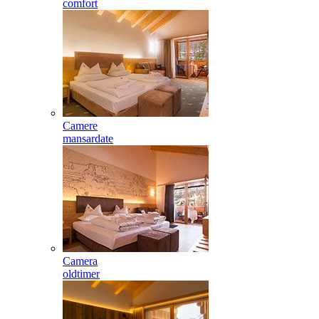
comfort
Camere
mansardate
Camera
oldtimer