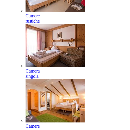
Camere
rustiche
Camera
singola
Camere