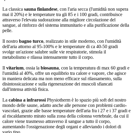
La classica
sauna finlandese
, con l'aria secca (l'umidità non supera
mai il 20%) e le temperature tra gli 85 e i 100 gradi, contribuisce
attraverso l'elevata sudorazione alla migliore circolazione del
sangue, al rinforzo del sistema immunitario e alla purificazione della
pelle.
Il nostro
bagno turco
, realizzato in stile moderno, con l'umidità
dell'aria attorno al 95-100% e le temperature di ca 40-50 gradi
svolge un'azione salubre sulle vie respiratorie, stimola il
metabolismo e rilassa intensamente tutto il corpo.
Il
vitarium
, ossia la
biosauna
, con la temperatura di max 60 gradi e
l'umidità al 40%, offre un equilibrio tra calore e vapore, che agisce
in maniera delicata ma non meno efficace sul rilassamento, sulla
disintossicazione e sulla rigenerazione dei muscoli sfiancati
dall'intensa attività fisica.
La
cabina a infrarossi
Physiotherm è lo spazio più soft del nostro
mondo delle saune, adatto anche alle persone con problemi cardio-
vascolari, grazie alle basse temperature dell'aria fra i 27 e i 37 gradi e
al riscaldamento mirato sulla zona della colonna vertebrale, da cui il
calore viene trasmesso attraverso il sangue a tutto il corpo,
aumentando l'ossigenazione degli organi e alleviando i dolori di
vario tipo.