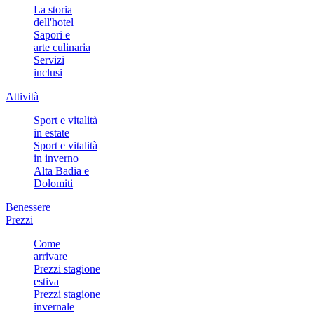
La storia
dell'hotel
Sapori e
arte culinaria
Servizi
inclusi
Attività
Sport e vitalità
in estate
Sport e vitalità
in inverno
Alta Badia e
Dolomiti
Benessere
Prezzi
Come
arrivare
Prezzi stagione
estiva
Prezzi stagione
invernale