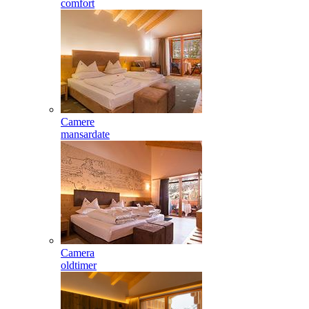
comfort
Camere
mansardate
Camera
oldtimer