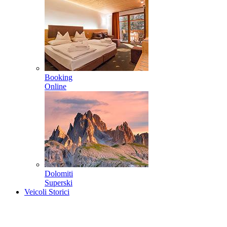
Booking
Online
Dolomiti
Superski
Veicoli Storici