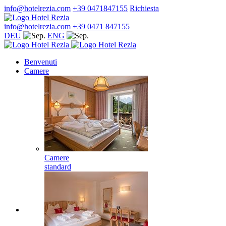
info@hotelrezia.com
+39 0471847155
Richiesta
info@hotelrezia.com
+39 0471 847155
DEU
ENG
Benvenuti
Camere
Camere
standard