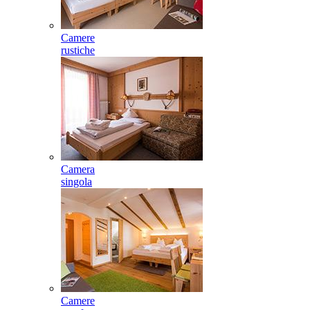
Camere
rustiche
Camera
singola
Camere